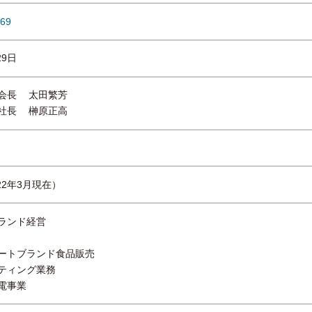
769
29日
会長
太田繁芳
社長
榊原正高
022年3月現在）
ランド経営
ートブランド食品販売
ティング業務
電事業