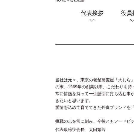
HOME
>
会社概要
代表挨拶
役員
当社は元々、東京の老舗蕎麦屋「大むら
の末、1969年の創業以来、こだわりを
常に情熱を持って一生懸命に打ち込む事
きたいと思います。
愛情を込めて育ててきた外食ブランドを
挑戦の志を常に刻み、今後ともフードビ
代表取締役会長 太田繁芳